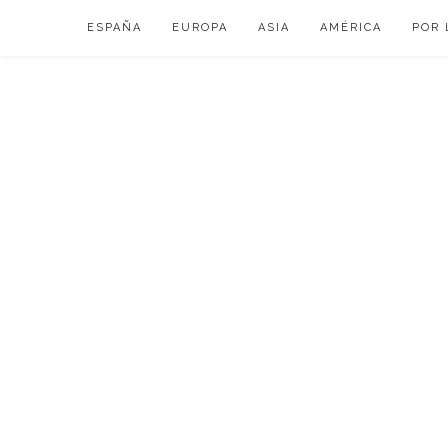
Skip
ESPAÑA
EUROPA
ASIA
AMÉRICA
POR 
to
content
VIAJAR DE ESP