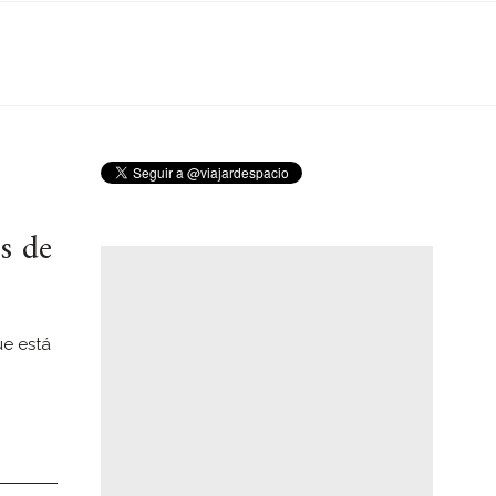
s de
ue está