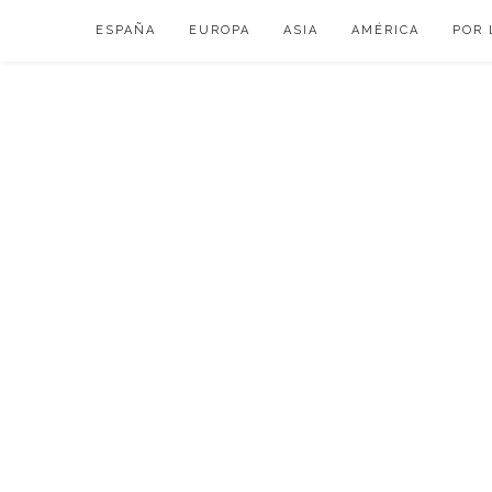
Skip
ESPAÑA
EUROPA
ASIA
AMÉRICA
POR 
to
content
VIAJAR DE ESP