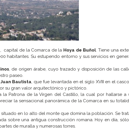
a
, capital de la Comarca de la
Hoya de Buñol
. Tiene una ext
00 habitantes. Su estupendo entorno y sus servicios en gene
inos
, de origen árabe, cuyo trazado y disposición de las call
estro paseo.
 Juan Bautista
, que fue levantada en el siglo XVIII en el casc
r su gran valor arquitectónico y pictórico.
a Patrona de la Virgen del Castillo, la cual por hallarse a
apreciar la sensacional panorámica de la Comarca en su totali
, situado en lo alto del monte que domina la población. Se tra
ada sobre una antigua construcción romana. Hoy en día, sól
partes de muralla y numerosas torres.