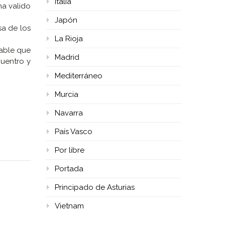
Italia
ha valido
Japón
sa de los
La Rioja
lable que
Madrid
cuentro y
Mediterráneo
Murcia
Navarra
País Vasco
Por libre
Portada
Principado de Asturias
Vietnam