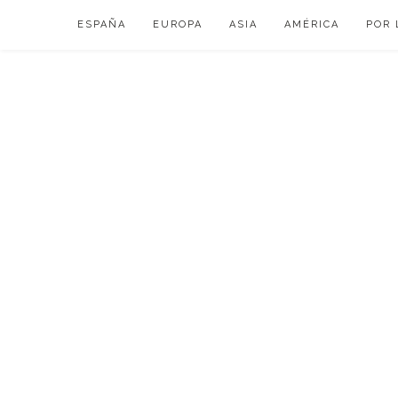
Skip
ESPAÑA
EUROPA
ASIA
AMÉRICA
POR 
to
content
VIAJAR DE ESP