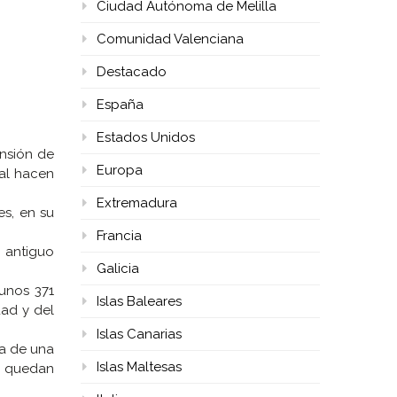
Ciudad Autónoma de Melilla
Comunidad Valenciana
Destacado
España
Estados Unidos
ensión de
Europa
ral hacen
Extremadura
es, en su
Francia
o antiguo
Galicia
 unos 371
Islas Baleares
dad y del
Islas Canarias
ta de una
Islas Maltesas
o quedan