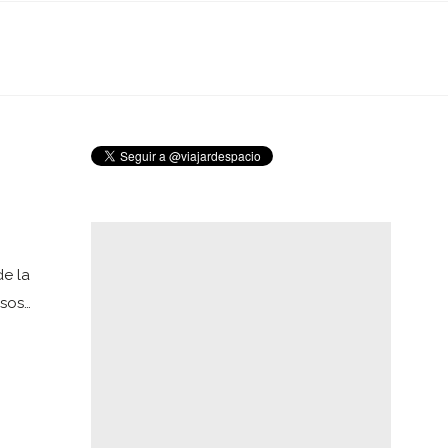
de la
rsos…