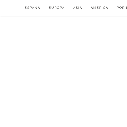
Skip
ESPAÑA
EUROPA
ASIA
AMÉRICA
POR 
to
content
VIAJAR DE ESP