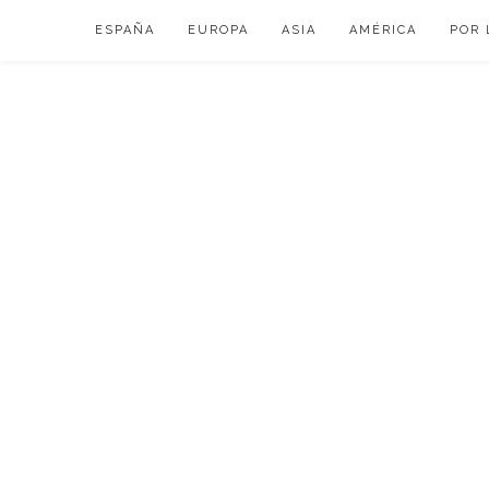
Skip
ESPAÑA
EUROPA
ASIA
AMÉRICA
POR 
to
content
VIAJAR DE ESP