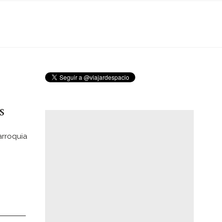
s
arroquia