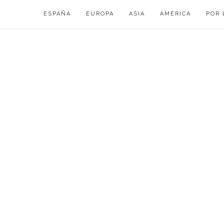
Skip
ESPAÑA
EUROPA
ASIA
AMÉRICA
POR 
to
content
VIAJAR DE ESP