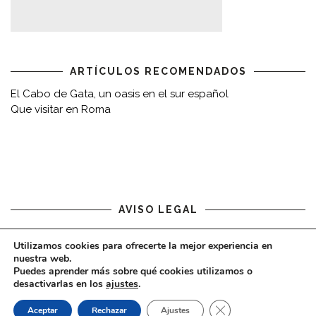
ARTÍCULOS RECOMENDADOS
El Cabo de Gata, un oasis en el sur español
Que visitar en Roma
AVISO LEGAL
Aviso legal
Utilizamos cookies para ofrecerte la mejor experiencia en
nuestra web.
Puedes aprender más sobre qué cookies utilizamos o
desactivarlas en los
ajustes
.
CERRAR EL BAN
Aceptar
Rechazar
Ajustes
COPYRIGHT © 2020 - VIAJARDESPACIO.COM