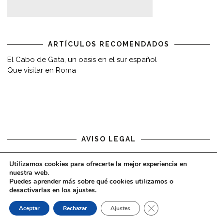
ARTÍCULOS RECOMENDADOS
El Cabo de Gata, un oasis en el sur español
Que visitar en Roma
AVISO LEGAL
Aviso legal
Utilizamos cookies para ofrecerte la mejor experiencia en
nuestra web.
Puedes aprender más sobre qué cookies utilizamos o
desactivarlas en los
ajustes
.
CERRAR EL BAN
Aceptar
Rechazar
Ajustes
COPYRIGHT © 2020 - VIAJARDESPACIO.COM