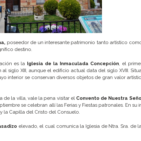
ha,
poseedor de un interesante patrimonio tanto artístico como
nífico destino.
lación es la
Iglesia de la Inmaculada Concepción
, el prim
 siglo XIII, aunque el edificio actual data del siglo XVIII. Situ
o interior se conservan diversos objetos de gran valor artíst
de la villa, vale la pena visitar el
Convento de Nuestra Seño
embre se celebran allí las Ferias y Fiestas patronales. En su in
 la Capilla del Cristo del Consuelo.
asadizo
elevado, el cual comunica la Iglesia de Ntra. Sra. de 