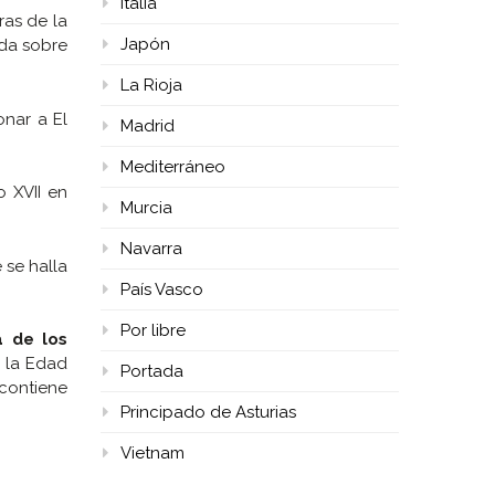
Italia
ras de la
Japón
ida sobre
La Rioja
onar a El
Madrid
Mediterráneo
o XVII en
Murcia
Navarra
 se halla
País Vasco
Por libre
a de los
 la Edad
Portada
 contiene
Principado de Asturias
Vietnam