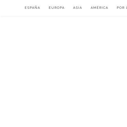
Skip
ESPAÑA
EUROPA
ASIA
AMÉRICA
POR 
to
content
VIAJAR DE ESP