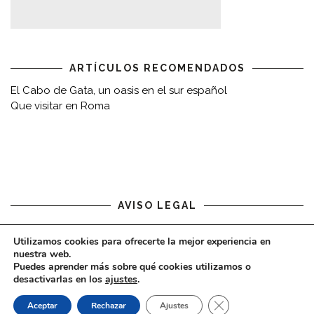
ARTÍCULOS RECOMENDADOS
El Cabo de Gata, un oasis en el sur español
Que visitar en Roma
AVISO LEGAL
Aviso legal
Utilizamos cookies para ofrecerte la mejor experiencia en
nuestra web.
Puedes aprender más sobre qué cookies utilizamos o
desactivarlas en los
ajustes
.
CERRAR EL BAN
Aceptar
Rechazar
Ajustes
COPYRIGHT © 2020 - VIAJARDESPACIO.COM