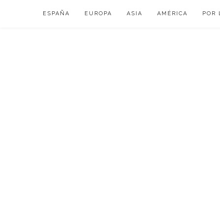
Skip
ESPAÑA
EUROPA
ASIA
AMÉRICA
POR 
to
content
VIAJAR DE ESP