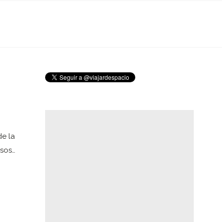
de la
rsos…