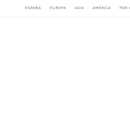
Skip
ESPAÑA
EUROPA
ASIA
AMÉRICA
POR 
to
content
VIAJAR DE ESP