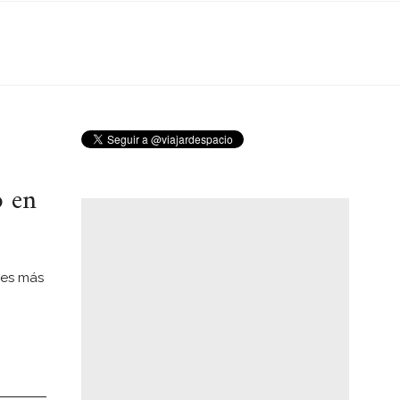
o en
les más