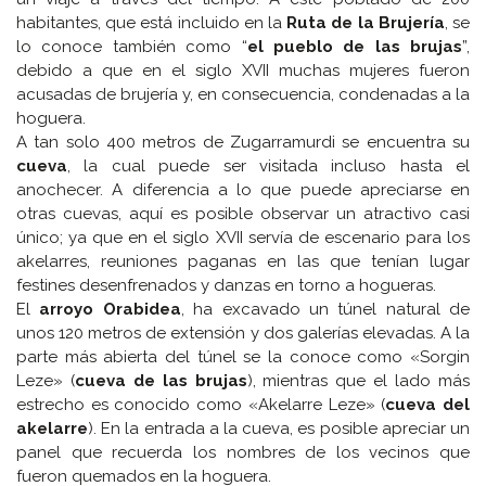
habitantes, que está incluido en la
Ruta de la Brujería
, se
lo conoce también como “
el pueblo de las brujas
”,
debido a que en el siglo XVII muchas mujeres fueron
acusadas de brujería y, en consecuencia, condenadas a la
hoguera.
A tan solo 400 metros de Zugarramurdi se encuentra su
cueva
, la cual puede ser visitada incluso hasta el
anochecer. A diferencia a lo que puede apreciarse en
otras cuevas, aquí es posible observar un atractivo casi
único; ya que en el siglo XVII servía de escenario para los
akelarres, reuniones paganas en las que tenían lugar
festines desenfrenados y danzas en torno a hogueras.
El
arroyo Orabidea
, ha excavado un túnel natural de
unos 120 metros de extensión y dos galerías elevadas. A la
parte más abierta del túnel se la conoce como «Sorgin
Leze» (
cueva de las brujas
), mientras que el lado más
estrecho es conocido como «Akelarre Leze» (
cueva del
akelarre
). En la entrada a la cueva, es posible apreciar un
panel que recuerda los nombres de los vecinos que
fueron quemados en la hoguera.