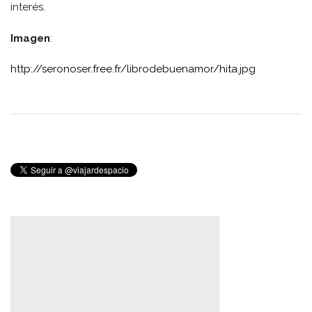
interés.
Imagen
:
http://seronoser.free.fr/librodebuenamor/hita.jpg