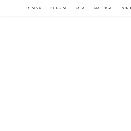
Skip
ESPAÑA
EUROPA
ASIA
AMÉRICA
POR 
to
content
VIAJAR DE ESP