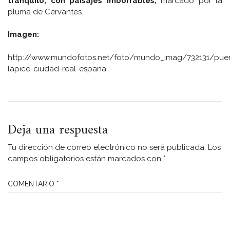
tranquilo, con paisajes imborrables,
marcado por la
pluma de Cervantes.
Imagen:
http://www.mundofotos.net/foto/mundo_imag/732131/puer
lapice-ciudad-real-espana
Deja una respuesta
Tu dirección de correo electrónico no será publicada.
Los
campos obligatorios están marcados con
*
COMENTARIO
*