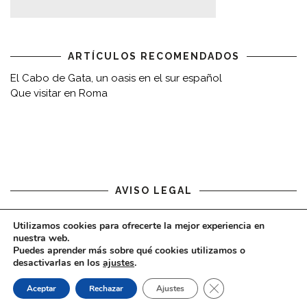
ARTÍCULOS RECOMENDADOS
El Cabo de Gata, un oasis en el sur español
Que visitar en Roma
AVISO LEGAL
Aviso legal
Utilizamos cookies para ofrecerte la mejor experiencia en
nuestra web.
Puedes aprender más sobre qué cookies utilizamos o
desactivarlas en los
ajustes
.
CERRAR EL BAN
Aceptar
Rechazar
Ajustes
COPYRIGHT © 2020 - VIAJARDESPACIO.COM