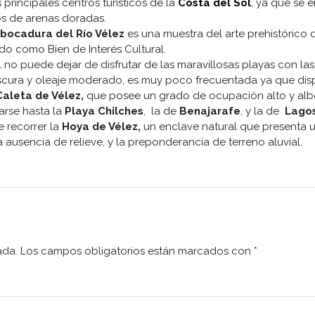
 principales centros turísticos de la
Costa del Sol
, ya que se 
os de arenas doradas.
bocadura del Río Vélez
es una muestra del arte prehistórico 
ido como Bien de Interés Cultural.
l no puede dejar de disfrutar de las maravillosas playas con la
oscura y oleaje moderado, es muy poco frecuentada ya que di
Caleta de Vélez,
que posee un grado de ocupación alto y alb
rse hasta la
Playa Chilches
, la de
Benajarafe
, y la de
Lagos 
e recorrer la
Hoya de Vélez,
un enclave natural que presenta 
 ausencia de relieve, y la preponderancia de terreno aluvial.
ada.
Los campos obligatorios están marcados con
*