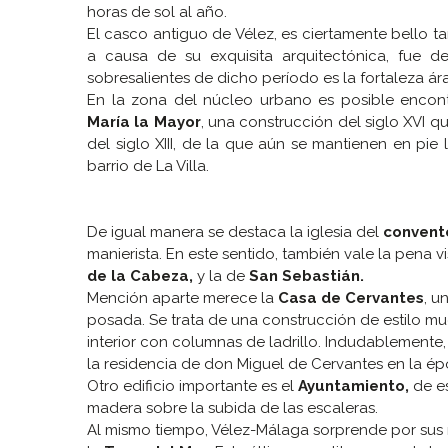
horas de sol al año.
El casco antiguo de Vélez, es ciertamente bello t
a causa de su exquisita arquitectónica, fue d
sobresalientes de dicho período es la fortaleza árab
En la zona del núcleo urbano es posible encon
María la Mayor
, una construcción del siglo XVI q
del siglo XIII, de la que aún se mantienen en pi
barrio de La Villa.
De igual manera se destaca la iglesia del
convent
manierista. En este sentido, también vale la pena vi
de la Cabeza,
y la de
San Sebastián.
Mención aparte merece la
Casa de Cervantes
, u
posada. Se trata de una construcción de estilo mu
interior con columnas de ladrillo. Indudablemente,
la residencia de don Miguel de Cervantes en la ép
Otro edificio importante es el
Ayuntamiento,
de es
madera sobre la subida de las escaleras.
Al mismo tiempo, Vélez-Málaga sorprende por sus