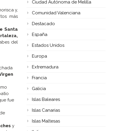
Ciudad Autónoma de Melilla
orisca y,
Comunidad Valenciana
ntos más
Destacado
de Santa
España
rtaleza,
rabes del
Estados Unidos
Europa
Extremadura
fachada
Virgen
Francia
como
Galicia
patio
Islas Baleares
que fue
Islas Canarias
 de
Islas Maltesas
lches
y