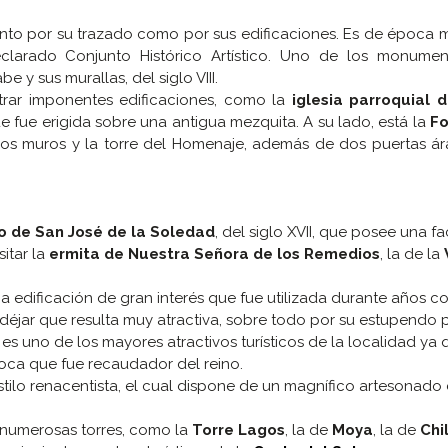
anto por su trazado como por sus edificaciones. Es de época m
eclarado Conjunto Histórico Artístico. Uno de los monume
e y sus murallas, del siglo VIII.
trar imponentes edificaciones, como la
iglesia parroquial 
ue fue erigida sobre una antigua mezquita. A su lado, está la
Fo
e los muros y la torre del Homenaje, además de dos puertas á
o de San José de la Soledad
, del siglo XVII, que posee una 
sitar la
ermita de Nuestra Señora de los Remedios
, la de la
na edificación de gran interés que fue utilizada durante años 
déjar que resulta muy atractiva, sobre todo por su estupendo 
 es uno de los mayores atractivos turísticos de la localidad ya 
oca que fue recaudador del reino.
tilo renacentista, el cual dispone de un magnífico artesonado
 numerosas torres, como la
Torre Lagos
, la de
Moya
, la de
Chi