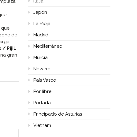
Italia
emplaza
Japón
que
La Rioja
s que
Madrid
spone de
erga
Mediterráneo
/ Pijil.
una gran
Murcia
Navarra
País Vasco
Por libre
Portada
Principado de Asturias
Vietnam