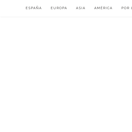
Skip
ESPAÑA
EUROPA
ASIA
AMÉRICA
POR 
to
content
VIAJAR DE ESP