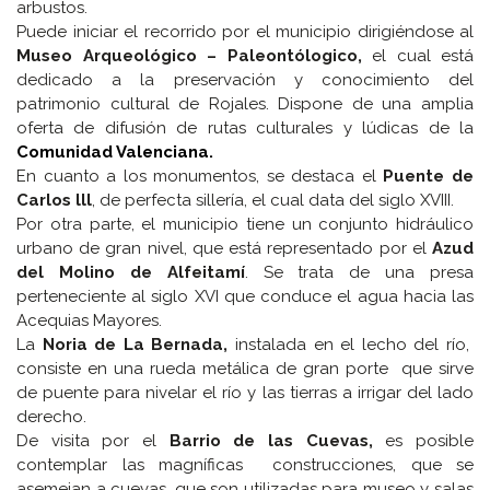
arbustos.
Puede iniciar el recorrido por el municipio dirigiéndose al
Museo Arqueológico – Paleontólogico,
el cual está
dedicado a la preservación y conocimiento del
patrimonio cultural de Rojales. Dispone de una amplia
oferta de difusión de rutas culturales y lúdicas de la
Comunidad Valenciana.
En cuanto a los monumentos, se destaca el
Puente de
Carlos lll
, de perfecta sillería, el cual data del siglo XVIII.
Por otra parte, el municipio tiene un conjunto hidráulico
urbano de gran nivel, que está representado por el
Azud
del Molino de Alfeitamí
. Se trata de una presa
perteneciente al siglo XVI que conduce el agua hacia las
Acequias Mayores.
La
Noria de La Bernada,
instalada en el lecho del río,
consiste en una rueda metálica de gran porte que sirve
de puente para nivelar el río y las tierras a irrigar del lado
derecho.
De visita por el
Barrio de las Cuevas,
es posible
contemplar las magníficas construcciones, que se
asemejan a cuevas, que son utilizadas para museo y salas