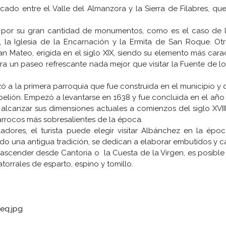
icado entre el Valle del Almanzora y la Sierra de Filabres, q
 por su gran cantidad de monumentos, como es el caso de la
 la Iglesia de la Encarnación y la Ermita de San Roque. Otr
n Mateo, erigida en el siglo XIX, siendo su elemento más carac
ra un paseo refrescante nada mejor que visitar la Fuente de l
zó a la primera parroquia que fue construida en el municipio y 
belión. Empezó a levantarse en 1638 y fue concluida en el año
lcanzar sus dimensiones actuales a comienzos del siglo XVIII
barrocos más sobresalientes de la época.
dores, el turista puede elegir visitar Albánchez en la époc
do una antigua tradición, se dedican a elaborar embutidos y c
e ascender desde Cantoria o la Cuesta de la Virgen, es posible
torrales de esparto, espino y tomillo.
eq.jpg