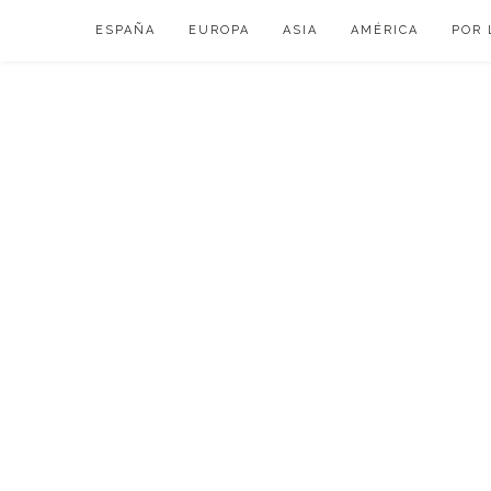
Skip
ESPAÑA
EUROPA
ASIA
AMÉRICA
POR 
to
content
VIAJAR DE ESP