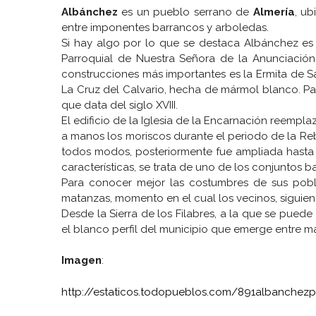
Albánchez
es un pueblo serrano de
Almería
, ub
entre imponentes barrancos y arboledas.
Si hay algo por lo que se destaca Albánchez es
Parroquial de Nuestra Señora de la Anunciación,
construcciones más importantes es la Ermita de Sa
La Cruz del Calvario, hecha de mármol blanco. Pa
que data del siglo XVIII.
El edificio de la Iglesia de la Encarnación reempla
a manos los moriscos durante el periodo de la Re
todos modos, posteriormente fue ampliada hasta a
características, se trata de uno de los conjuntos 
Para conocer mejor las costumbres de sus pobla
matanzas, momento en el cual los vecinos, siguien
Desde la Sierra de los Filabres, a la que se pued
el blanco perfil del municipio que emerge entre ma
Imagen
:
http://estaticos.todopueblos.com/891albanchezp