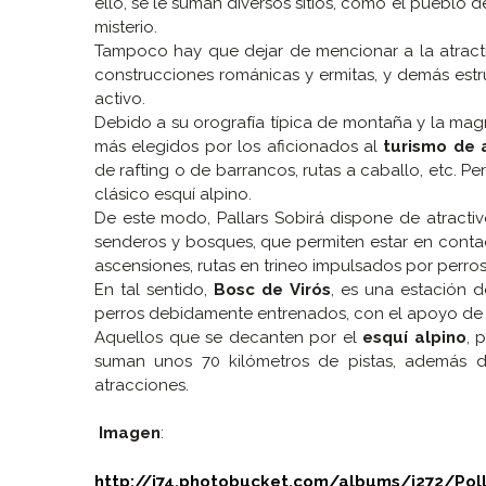
ello, se le suman diversos sitios, como el pueblo d
misterio.
Tampoco hay que dejar de mencionar a la atrac
construcciones románicas y ermitas, y demás estru
activo.
Debido a su orografía típica de montaña y la magni
más elegidos por los aficionados al
turismo de 
de rafting o de barrancos, rutas a caballo, etc. P
clásico esquí alpino.
De este modo, Pallars Sobirá dispone de atract
senderos y bosques, que permiten estar en contac
ascensiones, rutas en trineo impulsados por perro
En tal sentido,
Bosc de Virós
, es una estación d
perros debidamente entrenados, con el apoyo de 
Aquellos que se decanten por el
esquí alpino
, 
suman unos 70 kilómetros de pistas, además d
atracciones.
Imagen
:
http://i74.photobucket.com/albums/i272/Poll