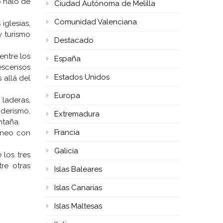
o halo de
Ciudad Autónoma de Melilla
Comunidad Valenciana
iglesias,
y turismo
Destacado
entre los
España
descensos
Estados Unidos
 allá del
Europa
laderas,
nderismo,
Extremadura
ntaña.
Francia
rineo con
Galicia
 los tres
re otras
Islas Baleares
Islas Canarias
Islas Maltesas