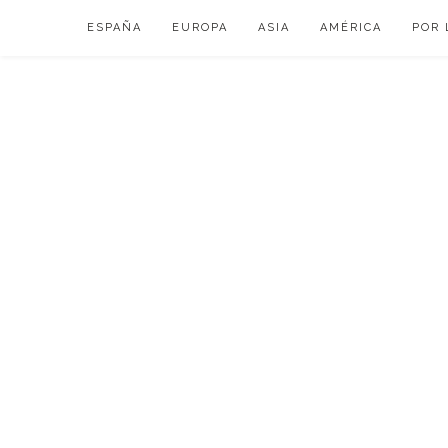
Skip
ESPAÑA
EUROPA
ASIA
AMÉRICA
POR 
to
content
VIAJAR DE ESP