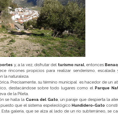
portes
y, a la vez, disfrutar del
turismo rural
, entonces
Benao
rece rincones propicios para realizar senderismo, escalada
n la naturaleza.
tórica. Precisamente, su término municipal es hacedor de un at
tórico, destacándose sobre todo lugares como el
Parque Nat
va de la Pileta.
ón se halla la
Cueva del Gato
, un paraje que despierta la at
 puesto que el sistema espeleológico
Hundidero-Gato
consti
. Esta galería, que se alza al lado de un río subterráneo, se ca