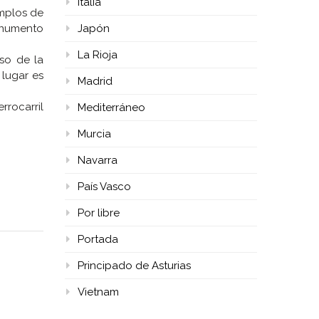
Italia
emplos de
Monumento
Japón
La Rioja
so de la
 lugar es
Madrid
rrocarril
Mediterráneo
Murcia
Navarra
País Vasco
Por libre
Portada
Principado de Asturias
Vietnam