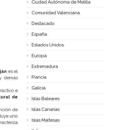
Ciudad Autónoma de Melilla
Comunidad Valenciana
Destacado
España
Estados Unidos
Europa
Extremadura
ján
es el
Francia
 y demás
Galicia
ractivo e
ural de
Islas Baleares
Islas Canarias
ención de
tuye uno
Islas Maltesas
racteriza