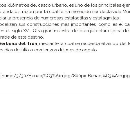
cos kilómetros del casco urbano, es uno de los principales ej
orio andaluz, razón por la cual le ha merecido ser declarada 
ciar la presencia de numerosas estalactitas y estalagmitas.
localizan sus construcciones más importantes, como es el ca
en el siglo XVII. Otra gran muestra de la arquitectura típica del
árabe de este destino.
Verbena del Tren
, mediante la cual se recuerda el arribo del fe
res días de julio o comienzos del mes de agosto.
ns/thumb/3/30/Benaoj%C3%A1n.jpg/800px-Benaoj%C3%A1n.jpg