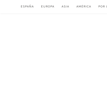
Skip
ESPAÑA
EUROPA
ASIA
AMÉRICA
POR 
to
content
VIAJAR DE ESP