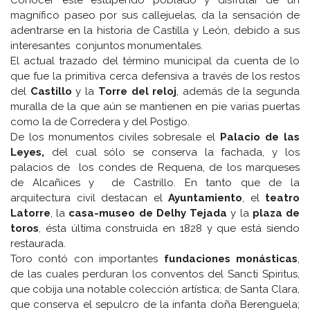
Conocer este estupendo poblado y disfrutar de un
magnífico paseo por sus callejuelas, da la sensación de
adentrarse en la historia de Castilla y León, debido a sus
interesantes conjuntos monumentales.
El actual trazado del término municipal da cuenta de lo
que fue la primitiva cerca defensiva a través de los restos
del
Castillo
y la
Torre del reloj
, además de la segunda
muralla de la que aún se mantienen en pie varias puertas
como la de Corredera y del Postigo.
De los monumentos civiles sobresale el
Palacio de las
Leyes,
del cual sólo se conserva la fachada, y los
palacios de los condes de Requena, de los marqueses
de Alcañices y de Castrillo. En tanto que de la
arquitectura civil destacan el
Ayuntamiento
, el
teatro
Latorre
, la
casa-museo de Delhy Tejada
y la
plaza de
toros
, ésta última construida en 1828 y que está siendo
restaurada.
Toro contó con importantes
fundaciones monásticas
,
de las cuales perduran los conventos del Sancti Spiritus,
que cobija una notable colección artística; de Santa Clara,
que conserva el sepulcro de la infanta doña Berenguela;