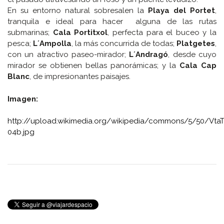
En su entorno natural sobresalen la
Playa del Portet
,
tranquila e ideal para hacer alguna de las rutas
submarinas;
Cala Portitxol
, perfecta para el buceo y la
pesca;
L´Ampolla
, la más concurrida de todas;
Platgetes
,
con un atractivo paseo-mirador;
L´Andragó
, desde cuyo
mirador se obtienen bellas panorámicas; y la
Cala Cap
Blanc
, de impresionantes paisajes.
Imagen:
http://upload.wikimedia.org/wikipedia/commons/5/50/Vta
04b.jpg