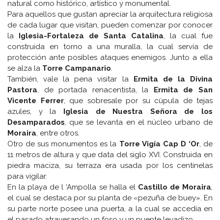
natural como histórico, artístico y monumental.
Para aquellos que gustan apreciar la arquitectura religiosa
de cada lugar que visitan, pueden comenzar por conocer
la
Iglesia-Fortaleza de Santa Catalina
, la cual fue
construida en torno a una muralla, la cual servía de
protección ante posibles ataques enemigos. Junto a ella
se alza la
Torre Campanario
.
También, vale la pena visitar la
Ermita de la Divina
Pastora
, de portada renacentista, la
Ermita de San
Vicente Ferrer
, que sobresale por su cúpula de tejas
azules, y la
Iglesia de Nuestra Señora de los
Desamparados
, que se levanta en el núcleo urbano de
Moraira
, entre otros.
Otro de sus monumentos es la
Torre Vigía Cap D ‘Or
, de
11 metros de altura y que data del siglo XVI. Construida en
piedra maciza, su terraza era usada por los centinelas
para vigilar.
En la playa de l ‘Ampolla se halla el
Castillo de Moraira
,
el cual se destaca por su planta de «pezuña de buey». En
su parte norte posee una puerta, a la cual se accedía en
el pasado atravesando un foso y un puente levadizo.