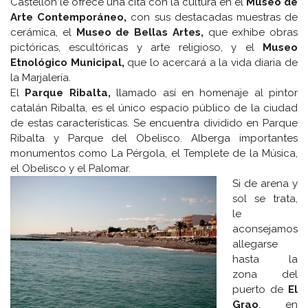
Castellón le ofrece una cita con la cultura en el
Museo de
Arte Contemporáneo,
con sus destacadas muestras de
cerámica, el
Museo de Bellas Artes,
que exhibe obras
pictóricas, escultóricas y arte religioso, y el
Museo
Etnológico Municipal,
que lo acercará a la vida diaria de
la Marjalería.
El
Parque Ribalta,
llamado así en homenaje al pintor
catalán Ribalta, es el único espacio público de la ciudad
de estas características. Se encuentra dividido en Parque
Ribalta y Parque del Obelisco. Alberga importantes
monumentos como La Pérgola, el Templete de la Música,
el Obelisco y el Palomar.
Si de arena y
sol se trata,
le
aconsejamos
allegarse
hasta la
zona del
puerto de
El
Grao
, en