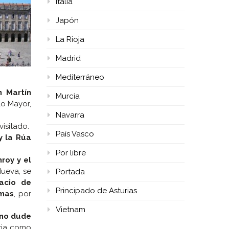
Italia
Japón
La Rioja
Madrid
Mediterráneo
n Martín
Murcia
lo Mayor,
Navarra
isitado.
País Vasco
y la Rúa
Por libre
roy y el
ueva, se
Portada
acio de
Principado de Asturias
omas
, por
Vietnam
no dude
ria como