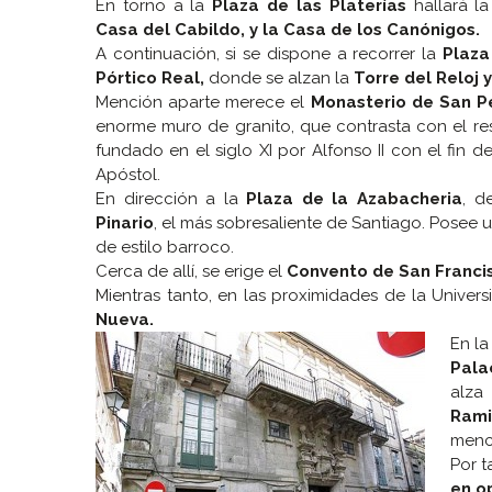
En torno a la
Plaza de las Platerías
hallará l
Casa del Cabildo, y la Casa de los Canónigos.
A continuación, si se dispone a recorrer la
Plaza
Pórtico Real,
donde se alzan la
Torre del Reloj 
Mención aparte merece el
Monasterio de San P
enorme muro de granito, que contrasta con el res
fundado en el siglo XI por Alfonso II con el fin d
Apóstol.
En dirección a la
Plaza de la Azabacheria
, d
Pinario
, el más sobresaliente de Santiago. Posee u
de estilo barroco.
Cerca de allí, se erige el
Convento de San Franci
Mientras tanto, en las proximidades de la Univer
Nueva.
En la
Pala
alza
Rami
menci
Por t
en o