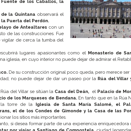
a
Fuente de los Caballos, la
 de la Quintana
observará el
y la Puerta del Perdón.
elayo de Antealtares
con un
to de las construcciones. Fue
e vigilar de cerca la tumba del
escubrirá lugares apasionantes como el
Monasterio de Sa
na iglesia, en cuyo interior no puede dejar de admirar el Retab
sco.
De su construcción original poco queda, pero merece ser v
sidad, no puede dejar de dar un paseo por la
Rúa del Villar 
 Rúa del Villar se sitúan la
Casa del Deán,
el
Palacio de Mon
cio de los Marqueses de
Bendana.
En tanto que en la Rúa N
 la torre de la
Iglesia de Santa María Salomé, el Pal
rans, el de los Condes de Gimonde y la Casa de las P
onar los sitios más importantes.
anto, si desea formar parte de una experiencia enriquecedora
ptar por viajar a Santiago de Compostela,
ciudad legenda