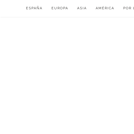
Skip
ESPAÑA
EUROPA
ASIA
AMÉRICA
POR 
to
content
VIAJAR DE ESP