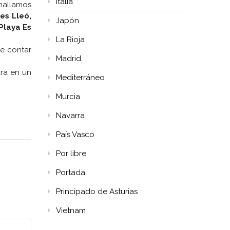
Italia
 hallamos
es Lleó,
Japón
Playa Es
La Rioja
de contar
Madrid
ura en un
Mediterráneo
Murcia
Navarra
País Vasco
Por libre
Portada
Principado de Asturias
Vietnam