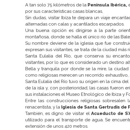
A tan solo 75 kilómetros de la
Península Ibérica,
por sus características casas blancas.
Sin dudas, visitar Ibiza te depara un viaje encant
alternadas con calas y acantilados escarpados.
Una buena opción es dirigirse a la parte orien
montañosa, donde se halla el único río de las Bale
Su nombre deviene de la iglesia que fue constru
expresan sus visitantes, se trata de la ciudad más 
Santa Eulalia del Río, que conserva su encan
visitantes, por lo que es considerado un destino
Bella y tranquila por donde se la mire, la ciudad 
como religiosas merecen un recorrido exhaustivo,
Santa Eulalia del Río tuvo su origen en la cima del
de la isla y, con posterioridad, las casas fueron e
sus instalaciones el Museo Etnológico de Ibiza y F
Entre las construcciones religiosas sobresalen 
renacentista, y la
Iglesia de Santa Gertrudis de 
También, es digno de visitar el
Acueducto de S
utilizado para el transporte de agua. Se encue
extensión de unos 420 metros.