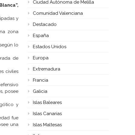
Ciudad Autónoma de Melilla
 Blanca”,
Comunidad Valenciana
uipadas y
Destacado
una zona
España
 según lo
Estados Unidos
Europa
erada de
Extremadura
s civiles
Francia
defensivo
es, posee
Galicia
Islas Baleares
gótico y
Islas Canarias
edad fue
osee una
Islas Maltesas