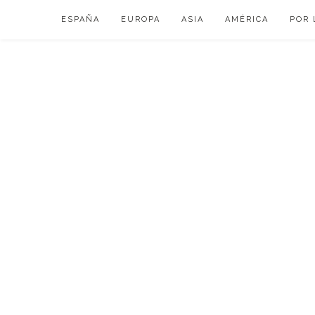
Skip
ESPAÑA
EUROPA
ASIA
AMÉRICA
POR 
to
content
VIAJAR DE ESP