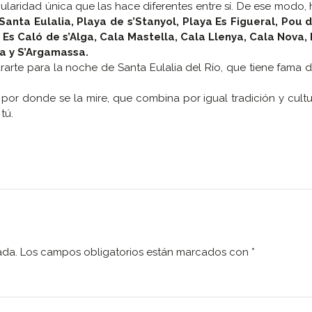
cularidad única que las hace diferentes entre sí. De ese modo,
Santa Eulalia, Playa de s’Stanyol, Playa Es Figueral, Pou d
 Es Caló de s’Alga, Cala Mastella, Cala Llenya, Cala Nova, 
da y S’Argamassa.
ararte para la noche de Santa Eulalia del Río, que tiene fama 
la por donde se la mire, que combina por igual tradición y cult
tú.
ada.
Los campos obligatorios están marcados con
*