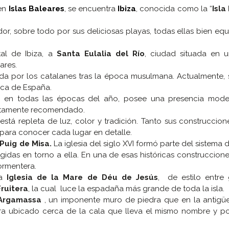
en
Islas Baleares
, se encuentra
Ibiza
, conocida como la “
Isla
ador, sobre todo por sus deliciosas playas, todas ellas bien eq
tal de Ibiza, a
Santa Eulalia del Río
, ciudad situada en 
ares.
ida por los catalanes tras la época musulmana. Actualmente,
rica de España.
to en todas las épocas del año, posee una presencia mod
 altamente recomendado.
está repleta de luz, color y tradición. Tanto sus construccione
 para conocer cada lugar en detalle.
Puig de Misa.
La iglesia del siglo XVI formó parte del sistema 
rigidas en torno a ella. En una de esas históricas construccion
ormentera.
la
Iglesia de la Mare de Déu de Jesús
, de estilo entre 
Fruitera
, la cual luce la espadaña más grande de toda la isla.
’Argamassa
, un imponente muro de piedra que en la antigü
ntra ubicado cerca de la cala que lleva el mismo nombre y p