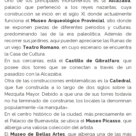
Uno de los principales monumentos es la
Alcazaba
,
palacio que perteneció a los reyes nazaritas, cuya
construcción se inició en el siglo XI, donde actualmente
funciona el
Museo Arqueológico Provincial
, sitio donde
se exponen piezas de diferentes períodos y culturas,
predominando las de la era paleolítica. Además de
recorrer sus jardines, aquí pueden apreciarse las Ruinas de
un viejo
Teatro Romano
, en cuyo escenario se encuentra
la Casa de Cultura.
En sus cercanías, está el
Castillo de Gibralfaro
, que
posee dos torres que se conectan a través de un
pasadizo con la Alcazaba.
Otra de las construcciones emblemáticas es la
Catedral
,
que fue construida a lo largo de dos siglos sobre la
Mezquita Mayor. Debido a que una de sus torres todavía
no ha terminado de construirse, los locales la denominan
popularmente «la manquita».
En el centro histórico de la ciudad, más precisamente en
el Palacio de Buenavista, se ubica el
Museo Picasso
, que
alberga una valiosa colección del artista.
El
Museo de Bellas Artes
, que alberga una de las más