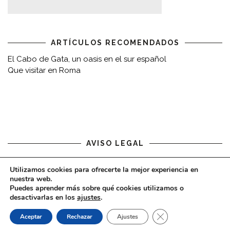
ARTÍCULOS RECOMENDADOS
El Cabo de Gata, un oasis en el sur español
Que visitar en Roma
AVISO LEGAL
Aviso legal
Utilizamos cookies para ofrecerte la mejor experiencia en
nuestra web.
Puedes aprender más sobre qué cookies utilizamos o
desactivarlas en los
ajustes
.
CERRAR EL BAN
Aceptar
Rechazar
Ajustes
COPYRIGHT © 2020 - VIAJARDESPACIO.COM