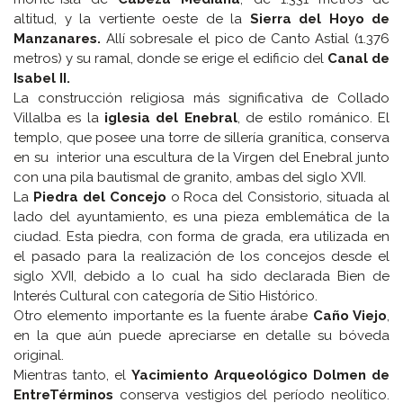
altitud, y la vertiente oeste de la
Sierra del Hoyo de
Manzanares.
Allí sobresale el pico de Canto Astial (1.376
metros) y su ramal, donde se erige el edificio del
Canal de
Isabel II.
La construcción religiosa más significativa de Collado
Villalba es la
iglesia del Enebral
, de estilo románico. El
templo, que posee una torre de sillería granítica, conserva
en su interior una escultura de la Virgen del Enebral junto
con una pila bautismal de granito, ambas del siglo XVII.
La
Piedra del Concejo
o Roca del Consistorio, situada al
lado del ayuntamiento, es una pieza emblemática de la
ciudad. Esta piedra, con forma de grada, era utilizada en
el pasado para la realización de los concejos desde el
siglo XVII, debido a lo cual ha sido declarada Bien de
Interés Cultural con categoría de Sitio Histórico.
Otro elemento importante es la fuente árabe
Caño Viejo
,
en la que aún puede apreciarse en detalle su bóveda
original.
Mientras tanto, el
Yacimiento Arqueológico Dolmen de
EntreTérminos
conserva vestigios del período neolítico.