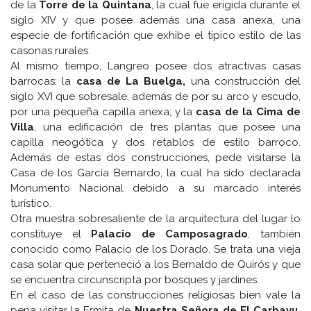
de la
Torre de la Quintana
, la cual fue erigida durante el
siglo XIV y que posee además una casa anexa, una
especie de fortificación que exhibe el típico estilo de las
casonas rurales.
Al mismo tiempo, Langreo posee dos atractivas casas
barrocas: la
casa de La Buelga,
una construcción del
siglo XVI que sobresale, además de por su arco y escudo,
por una pequeña capilla anexa; y la
casa de la Cima de
Villa
, una edificación de tres plantas que posee una
capilla neogótica y dos retablos de estilo barroco.
Además de estas dos construcciones, pede visitarse la
Casa de los García Bernardo, la cual ha sido declarada
Monumento Nacional debido a su marcado interés
turístico.
Otra muestra sobresaliente de la arquitectura del lugar lo
constituye el
Palacio de Camposagrado
, también
conocido como Palacio de los Dorado. Se trata una vieja
casa solar que perteneció a los Bernaldo de Quirós y que
se encuentra circunscripta por bosques y jardines.
En el caso de las construcciones religiosas bien vale la
pena visitar la Ermita de
Nuestra Señora de El Carbayu
,