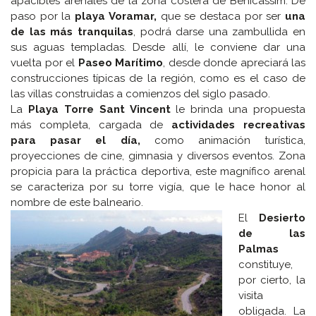
apacibles arenales de la zona costera de Benicassim. De
paso por la
playa Voramar,
que se destaca por ser
una
de las más tranquilas
, podrá darse una zambullida en
sus aguas templadas. Desde allí, le conviene dar una
vuelta por el
Paseo Marítimo
, desde donde apreciará las
construcciones típicas de la región, como es el caso de
las villas construidas a comienzos del siglo pasado.
La
Playa Torre Sant Vincent
le brinda una propuesta
más completa, cargada de
actividades recreativas
para pasar el día,
como animación turística,
proyecciones de cine, gimnasia y diversos eventos. Zona
propicia para la práctica deportiva, este magnífico arenal
se caracteriza por su torre vigía, que le hace honor al
nombre de este balneario.
El
Desierto
de las
Palmas
constituye,
por cierto, la
visita
obligada. La