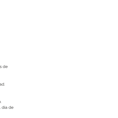
os de
ad.
.
l día de