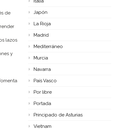
Italia
Japón
és de
La Rioja
prender
Madrid
os lazos
Mediterráneo
ones y
Murcia
Navarra
País Vasco
 fomenta
Por libre
Portada
Principado de Asturias
Vietnam