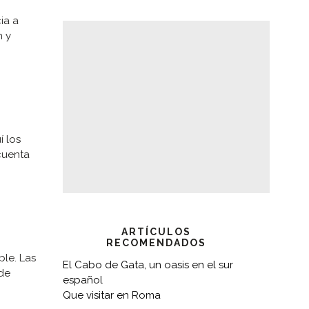
ia a
n y
í los
cuenta
ARTÍCULOS
RECOMENDADOS
ble. Las
El Cabo de Gata, un oasis en el sur
 de
español
Que visitar en Roma