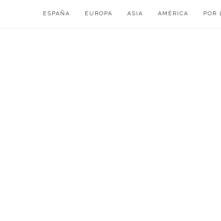
Skip
ESPAÑA
EUROPA
ASIA
AMÉRICA
POR 
to
content
VIAJAR DE ESP