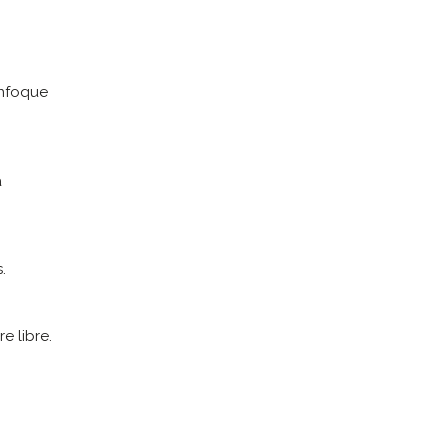
enfoque
a
.
e libre.