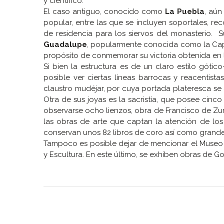
y científico.
El caso antiguo, conocido como
La Puebla
, aún
popular, entre las que se incluyen soportales, rec
de residencia para los siervos del monasterio. S
Guadalupe
, popularmente conocida como la Capil
propósito de conmemorar su victoria obtenida en l
Si bien la estructura es de un claro estilo gótic
posible ver ciertas líneas barrocas y reacentist
claustro mudéjar, por cuya portada plateresca se 
Otra de sus joyas es la sacristía, que posee ci
observarse ocho lienzos, obra de Francisco de Zur
las obras de arte que captan la atención de los 
conservan unos 82 libros de coro así como grandes 
Tampoco es posible dejar de mencionar el Museo de
y Escultura. En este último, se exhiben obras de Go