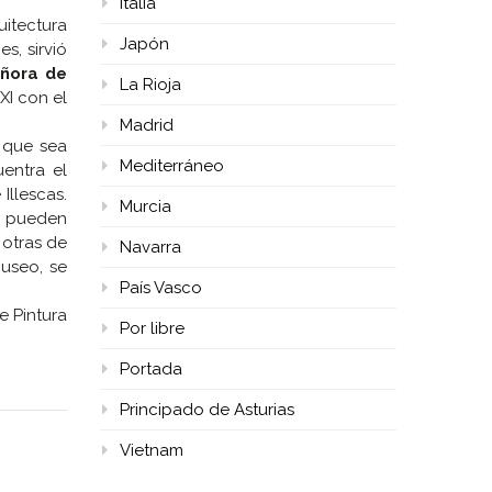
Italia
uitectura
Japón
s, sirvió
eñora de
La Rioja
XI con el
Madrid
n que sea
Mediterráneo
uentra el
Illescas.
Murcia
de pueden
 otras de
Navarra
museo, se
País Vasco
e Pintura
Por libre
Portada
Principado de Asturias
Vietnam