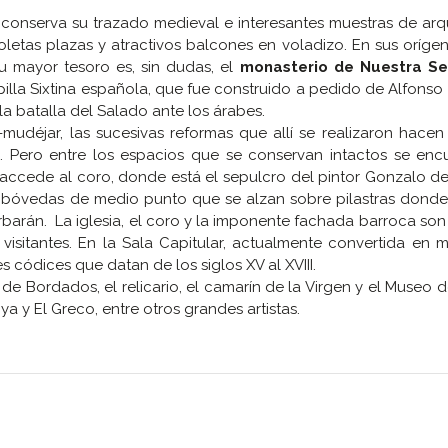
 conserva su trazado medieval e interesantes muestras de arq
oletas plazas y atractivos balcones en voladizo. En sus orígene
u mayor tesoro es, sin dudas, el
monasterio de Nuestra S
la Sixtina española, que fue construido a pedido de Alfonso 
a batalla del Salado ante los árabes.
o-mudéjar, las sucesivas reformas que allí se realizaron hace
as. Pero entre los espacios que se conservan intactos se enc
accede al coro, donde está el sepulcro del pintor Gonzalo de 
nco bóvedas de medio punto que se alzan sobre pilastras don
barán. La iglesia, el coro y la imponente fachada barroca son
visitantes. En la Sala Capitular, actualmente convertida en 
códices que datan de los siglos XV al XVIII.
 Bordados, el relicario, el camarín de la Virgen y el Museo d
ya y El Greco, entre otros grandes artistas.