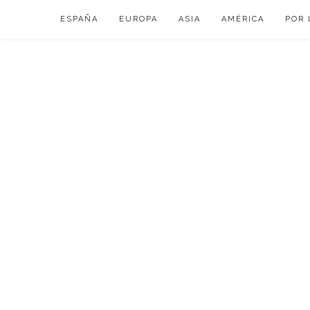
Skip
ESPAÑA
EUROPA
ASIA
AMÉRICA
POR 
to
content
VIAJAR DE ESP