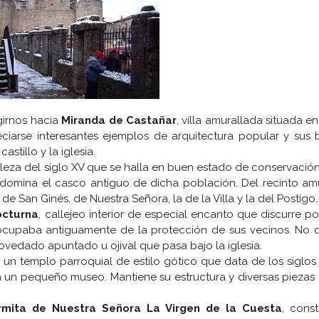
girnos hacia
Miranda de Castañar
, villa amurallada situada en
arse interesantes ejemplos de arquitectura popular y sus 
astillo y la iglesia.
taleza del siglo XV que se halla en buen estado de conservación
 domina el casco antiguo de dicha población. Del recinto am
 de San Ginés, de Nuestra Señora, la de la Villa y la del Postigo.
octurna
, callejeo interior de especial encanto que discurre p
 ocupaba antiguamente de la protección de sus vecinos. No
ovedado apuntado u ojival que pasa bajo la iglesia.
s un templo parroquial de estilo gótico que data de los siglos XI
ga un pequeño museo. Mantiene su estructura y diversas piezas a
rmita de Nuestra Señora La Virgen de la Cuesta
, cons