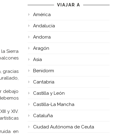
VIAJAR A
América
Andalucía
Andorra
Aragón
 la Sierra
balcones
Asia
Benidorm
, gracias
urallado,
Cantabria
or debajo
Castilla y León
 debemos
Castilla-La Mancha
II y XIV.
Cataluña
rtísticas
Ciudad Autónoma de Ceuta
truida en