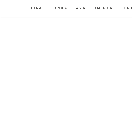
Skip
ESPAÑA
EUROPA
ASIA
AMÉRICA
POR 
to
content
VIAJAR DE ESP