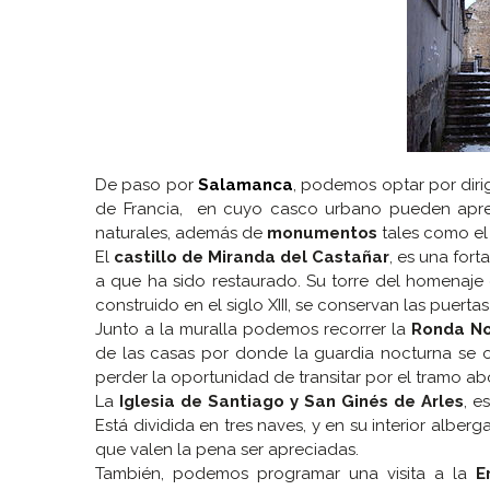
De paso por
Salamanca
, podemos optar por diri
de Francia, en cuyo casco urbano pueden apreci
naturales, además de
monumentos
tales como el c
El
castillo de Miranda del Castañar
, es una for
a que ha sido restaurado. Su torre del homenaje
construido en el siglo XIII, se conservan las puertas
Junto a la muralla podemos recorrer la
Ronda N
de las casas por donde la guardia nocturna se
perder la oportunidad de transitar por el tramo ab
La
Iglesia de Santiago y San Ginés de Arles
, e
Está dividida en tres naves, y en su interior alber
que valen la pena ser apreciadas.
También, podemos programar una visita a la
E