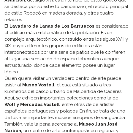
Asunción
, del siglo XVI, es un templo de estilo gótico que
se destaca por su esbelto campanario, el retablo principal
de estilo Rococó en madera dorada, y otros cuatro
retablos.
El
Lavadero de Lanas de Los Barruecos
es considerado
el edificio más emblemático de la población. Es un
complejo arquitectónico, construido entre los siglos XVIII y
XIX, cuyos diferentes grupos de edificios están
interconectados por una serie de patios que le confieren
al lugar una sensación de espacio laberíntico aunque
estructurado, donde cada elemento posee un lugar
lógico.
Quien quiera visitar un verdadero centro de arte puede
asistir al
Museo Vostell,
el cual está situado a tres
kilómetros del casco urbano de Malpartida de Cáceres.
Aquí, se exhiben importantes colecciones como la de
Wolf y Mercedes Vostell
, entre otras de de artistas
españoles, portugueses y polacos. En fin, se trata de uno
de los más importantes museos europeos de vanguardia.
También, vale la pena acercarse al
Museo Juan José
Narbón,
un centro de arte contemporáneo regional y