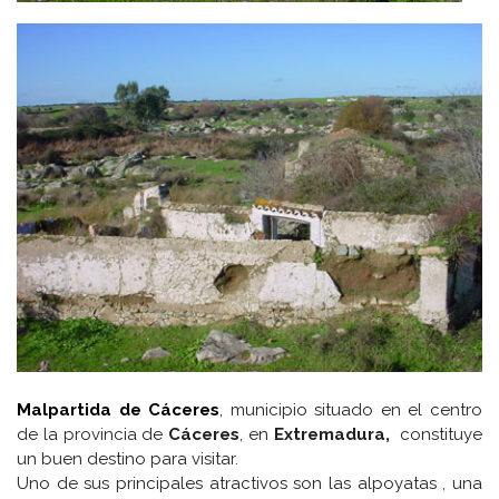
Malpartida de Cáceres
, municipio situado en el centro
de la provincia de
Cáceres
, en
Extremadura,
constituye
un buen destino para visitar.
Uno de sus principales atractivos son las alpoyatas , una