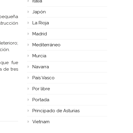
Italia
Japón
a pequeña
La Rioja
strucción
Madrid
eterioro;
Mediterráneo
ción.
Murcia
 que fue
Navarra
a de tres
País Vasco
Por libre
Portada
Principado de Asturias
Vietnam