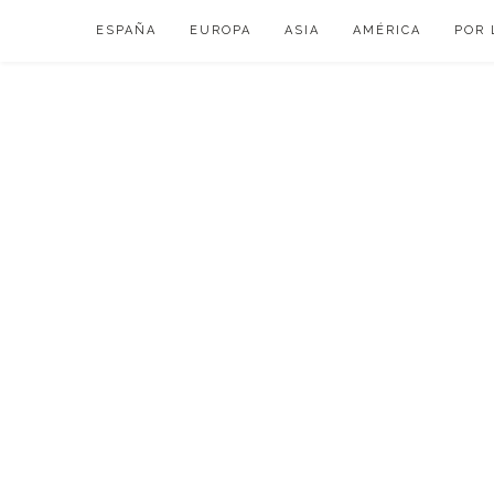
Skip
ESPAÑA
EUROPA
ASIA
AMÉRICA
POR 
to
content
VIAJAR DE ESP