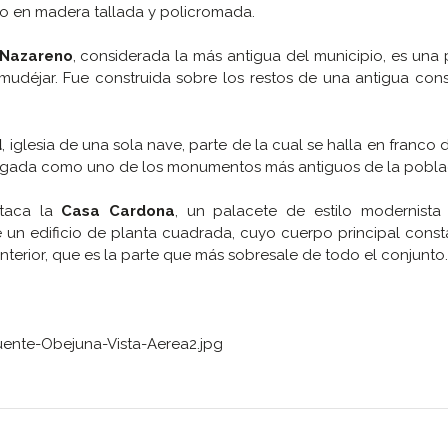
do en madera tallada y policromada.
 Nazareno
, considerada la más antigua del municipio, es un
 mudéjar. Fue construida sobre los restos de una antigua con
d
, iglesia de una sola nave, parte de la cual se halla en franco d
logada como uno de los monumentos más antiguos de la pobla
staca la
Casa Cardona
, un palacete de estilo modernista
e un edificio de planta cuadrada, cuyo cuerpo principal const
interior, que es la parte que más sobresale de todo el conjunto.
ente-Obejuna-Vista-Aerea2.jpg