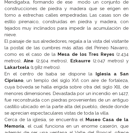
Mendigatxa, formando de ese modo un conjunto de
construcciones de piedra y madera que se erigen en
torno a estrechas calles empedradas. Las casas son de
estilo pirenaico, construidas en piedra y madera, con
tejados muy inclinados para impedir la acumulación de
nieve.
El paisaje de sus alrededores, regala a la vista del visitante
la postal de las cumbres más altas del Pirineo Navarro,
como es el caso de la
Mesa de los Tres Reyes
(2.434
metros),
Aine
(2.504 metros),
Ezkaurre
(2.047 metros) y
Lakartxela
(1.982 metros).
En el centro de Isaba se dispone la
Iglesia a San
Cipriano
, un templo del siglo XVl con aire de fortaleza,
cuya bóveda se halla erigida sobre otra del siglo Xlll, de
menores dimensiones. Devastada por un incendio en 1427,
fue reconstruida con piedras provenientes de un antiguo
castillo ubicado en la parte alta del pueblo, desde donde
se aprecian espectaculares vistas de toda la villa.
Cerca de la iglesia, se encuentra el
Museo Casa de la
Memoria
, el cual funciona en un enorme caserón, que
además de ser una ventana al Valle del Roncal, ofrece