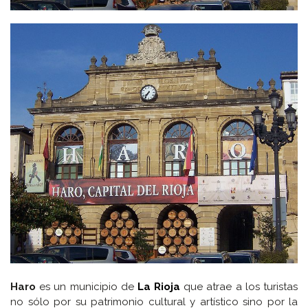
Haro
es un municipio de
La Rioja
que atrae a los turistas
no sólo por su patrimonio cultural y artístico sino por la