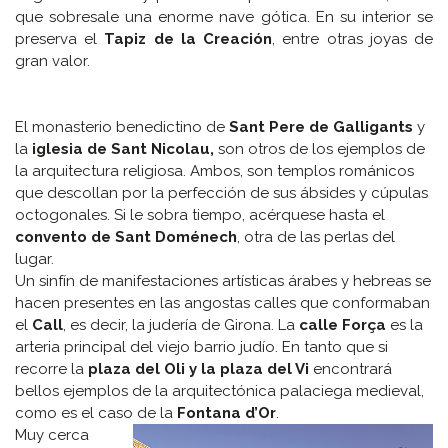
que sobresale una enorme nave gótica. En su interior se
preserva el
Tapiz de la Creación
, entre otras joyas de
gran valor.
El monasterio benedictino de
Sant Pere de Galligants
y
la
iglesia de Sant Nicolau,
son otros de los ejemplos de
la arquitectura religiosa. Ambos, son templos románicos
que descollan por la perfección de sus ábsides y cúpulas
octogonales. Si le sobra tiempo, acérquese hasta el
convento de Sant Doménech
, otra de las perlas del
lugar.
Un sinfín de manifestaciones artísticas árabes y hebreas se
hacen presentes en las angostas calles que conformaban
el
Call
, es decir, la judería de Girona. La
calle Força
es la
arteria principal del viejo barrio judío. En tanto que si
recorre la
plaza del Oli y la plaza del Vi
encontrará
bellos ejemplos de la arquitectónica palaciega medieval,
como es el caso de la
Fontana d’Or
.
Muy cerca