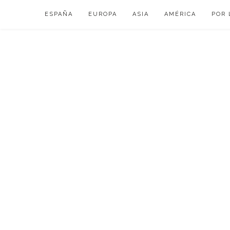
Skip
ESPAÑA
EUROPA
ASIA
AMÉRICA
POR 
to
content
VIAJAR DE ESP