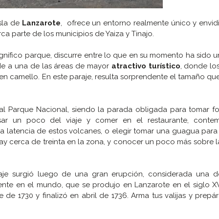
isla de
Lanzarote
, ofrece un entorno realmente único y envid
rca parte de los municipios de Yaiza y Tinajo.
nífico parque, discurre entre lo que en su momento ha sido 
ede a una de las áreas de mayor
atractivo turístico
, donde los
en camello. En este paraje, resulta sorprendente el tamaño q
l Parque Nacional, siendo la parada obligada para tomar fot
sar un poco del viaje y comer en el restaurante, contem
 latencia de estos volcanes, o elegir tomar una guagua para
hay cerca de treinta en la zona, y conocer un poco más sobre la
raje surgió luego de una gran erupción, considerada una d
nte en el mundo, que se produjo en Lanzarote en el siglo XV
de 1730 y finalizó en abril de 1736. Arma tus valijas y prepá