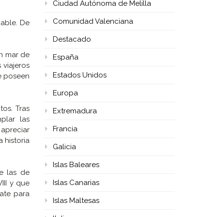
Ciudad Autónoma de Melilla
Comunidad Valenciana
iable. De
Destacado
un mar de
España
 viajeros
Estados Unidos
ue poseen
Europa
os. Tras
Extremadura
plar las
Francia
 apreciar
 historia
Galicia
Islas Baleares
e las de
Islas Canarias
III y que
rate para
Islas Maltesas