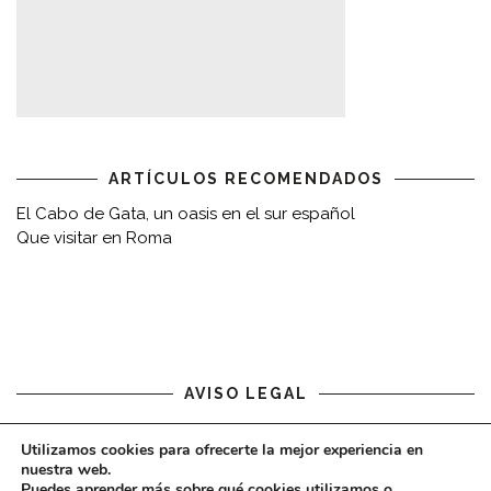
ARTÍCULOS RECOMENDADOS
El Cabo de Gata, un oasis en el sur español
Que visitar en Roma
AVISO LEGAL
Aviso legal
Utilizamos cookies para ofrecerte la mejor experiencia en
nuestra web.
Puedes aprender más sobre qué cookies utilizamos o