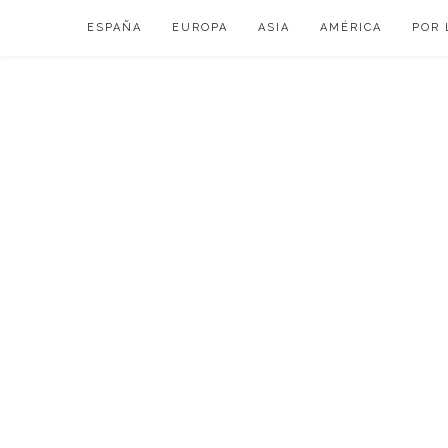
Skip
ESPAÑA
EUROPA
ASIA
AMÉRICA
POR 
to
content
VIAJAR DE ESP