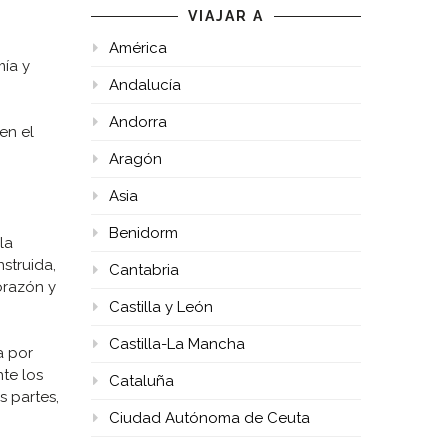
VIAJAR A
América
mía y
Andalucía
Andorra
 en el
Aragón
Asia
Benidorm
la
struida,
Cantabria
orazón y
Castilla y León
Castilla-La Mancha
a por
te los
Cataluña
s partes,
Ciudad Autónoma de Ceuta