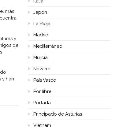
Italia
 el más
Japón
ncuentra
La Rioja
Madrid
nturas y
Amigos de
Mediterráneo
s
Murcia
Navarra
ndo
s y han
País Vasco
Por libre
Portada
Principado de Asturias
Vietnam