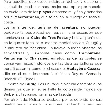
Para aquellos que desean disfrutar del sol y darse una
zambullida en el mar, nada mejor que optar por hacerlo
en cualquiera de las
playas
de arena muy fina y bañadas
por el
Mediterráneo
, que se hallan a lo largo de toda su
costa.
Los amantes del
turismo de aventura
, no pueden
perderse la posibilidad de realizar una excursión que
comienza en el
Cabo de Tres Focas
y Kelaya, península
en la que se localiza el macizo montañoso del Gurugú y
la albufera de Mar chica. En Kelaya, pueden visitarse las
acogedoras y luminosas calas como
Tramontana,
Puntanegri
o
Charranen,
en algunas de las cuales se
conservan restos históricos de las distintas culturas que
por allí pasaron, como es el caso del
Atalayón
o
Cazaza,
sitio en el que desembarcó el último Rey de Granada,
Boabdil «El Chico».
El monte de
Gurugú
es un Parque Natural diferente a los
demás, ya que en él se halla la colonia de monos de
Berbería y las ruinas romanas de Tazuda.
Por otro lado, Melilla se destaca por el colorido de sus
gentes, ya que se trata de una ciudad habitada por