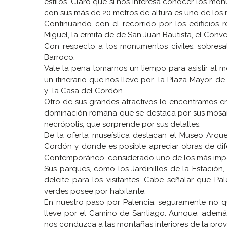
estilos. Claro que si nos interesa conocer los mon
con sus más de 20 metros de altura es uno de los
Continuando con el recorrido por los edificios r
Miguel, la ermita de de San Juan Bautista, el Conv
Con respecto a los monumentos civiles, sobresal
Barroco.
Vale la pena tomarnos un tiempo para asistir al m
un itinerario que nos lleve por la Plaza Mayor, d
y la Casa del Cordón.
Otro de sus grandes atractivos lo encontramos e
dominación romana que se destaca por sus mosaic
necrópolis, que sorprende por sus detalles.
De la oferta museística destacan el Museo Arque
Cordón y donde es posible apreciar obras de dife
Contemporáneo, considerado uno de los más impo
Sus parques, como los Jardinillos de la Estación
deleite para los visitantes. Cabe señalar que P
verdes posee por habitante.
En nuestro paso por Palencia, seguramente no q
lleve por el Camino de Santiago. Aunque, ademá
nos conduzca a las montañas interiores de la provi