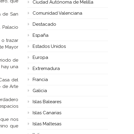
tero, que
Ciudad Autónoma de Melilla
Comunidad Valenciana
ia de San
Destacado
 Palacio
España
 o trazar
Estados Unidos
nte Mayor
Europa
riodo de
n hay una
Extremadura
Francia
 Casa del
o de Arte
Galicia
verdadero
Islas Baleares
espacios
Islas Canarias
 que nos
Islas Maltesas
mino que