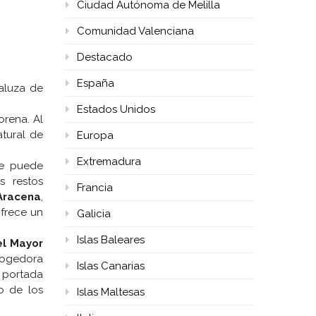
Ciudad Autónoma de Melilla
Comunidad Valenciana
Destacado
España
daluza de
Estados Unidos
rena. Al
atural de
Europa
Extremadura
se puede
s restos
Francia
 Aracena
,
ofrece un
Galicia
Islas Baleares
el Mayor
cogedora
Islas Canarias
 portada
o de los
Islas Maltesas