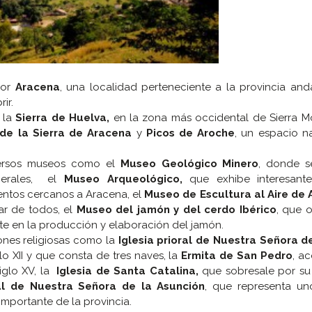
por
Aracena
, una localidad perteneciente a la provincia an
ir.
 la
Sierra de Huelva,
en la zona más occidental de Sierra Mo
de la Sierra de Aracena
y
Picos de Aroche
, un espacio n
iversos museos como el
Museo Geológico Minero
, donde 
inerales, el
Museo Arqueológico,
que exhibe interesante
ntos cercanos a Aracena, el
Museo de Escultura al Aire de
ar de todos, el
Museo del jamón y del cerdo Ibérico
, que 
te en la producción y elaboración del jamón.
ones religiosas como la
Iglesia prioral de Nuestra Señora d
o XII y que consta de tres naves, la
Ermita de San Pedro
, a
siglo XV, la
Iglesia de Santa Catalina,
que sobresale por su
ial de Nuestra Señora de la Asunción
, que representa un
importante de la provincia.