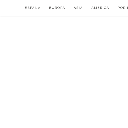
Skip
ESPAÑA
EUROPA
ASIA
AMÉRICA
POR 
to
content
VIAJAR DE ESP