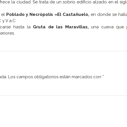
rece la ciudad. Se trata de un sobrio edificio alzado en el sigl
 el
Poblado y Necrópolis «El Castañuelo,
en donde se halla
 y V a.C.
rcarse hasta la
Gruta de las Maravillas,
una cueva que p
eriores.
ada.
Los campos obligatorios están marcados con
*