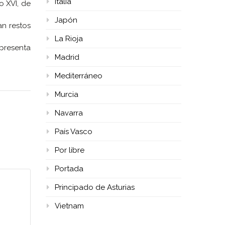
Italia
o XVI, de
Japón
n restos
La Rioja
resenta
Madrid
Mediterráneo
Murcia
Navarra
País Vasco
Por libre
Portada
Principado de Asturias
Vietnam