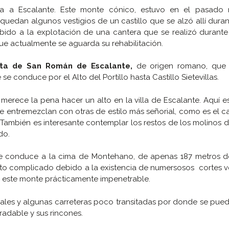
iza a Escalante. Este monte cónico, estuvo en el pasado
uedan algunos vestigios de un castillo que se alzó allí duran
ebido a la explotación de una cantera que se realizó durant
e actualmente se aguarda su rehabilitación.
ita de San Román de Escalante,
de origen romano, que 
e conduce por el Alto del Portillo hasta Castillo Sietevillas.
n merece la pena hacer un alto en la villa de Escalante. Aquí e
e entremezclan con otras de estilo más señorial, como es el c
También es interesante contemplar los restos de los molinos 
do.
ue conduce a la cima de Montehano, de apenas 187 metros de 
o complicado debido a la existencia de numersosos cortes ve
 este monte prácticamente impenetrable.
urales y algunas carreteras poco transitadas por donde se pue
adable y sus rincones.