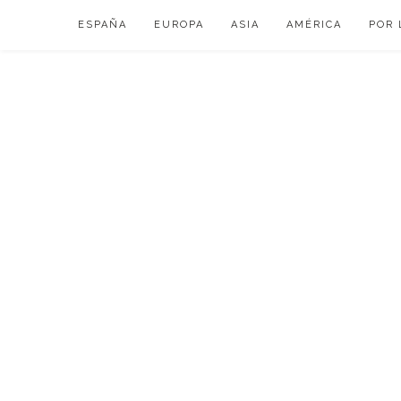
Skip
ESPAÑA
EUROPA
ASIA
AMÉRICA
POR 
to
content
VIAJAR DE ESP