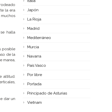
Italia
 rodeado
Japón
te la era
e muchos
La Rioja
Madrid
se halla
Mediterráneo
Murcia
s posible
aso de la
Navarra
de marea,
País Vasco
Por libre
altitud.
rticales,
Portada
Principado de Asturias
de dar un
Vietnam