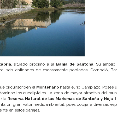
tabria
, situado próximo a la
Bahía de Santoña
. Su amplio t
e, seis entidades de escasamente pobladas: Cornoció, Bar
ue circunscriben el
Montehano
hasta el río Campiazo. Posee u
minan los eucaliptales. La zona de mayor atractivo del muni
e la
Reserva Natural de las Marismas de Santoña y Noja
. 
enta un gran valor medioambiental, pues cobija a diversas es
nte en estos parajes.