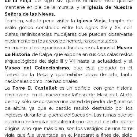
de la Peça
, del siglo XIV, que es el único resto que se
mantiene en pie de la muralla, y la
iglesia de Nuestra
Señora de las Nieves.
También, vale la pena visitar la
iglesia Vieja
, templo de
estilo gótico construido entre los siglos XIV y XV, con
claras reminiscencias mudéjares que pueden observarse
nítidamente en los arcos de herradura apuntalados.
En cuanto a los espacios culturales, rescatamos el
Museo
de Historia
de Calpe, que expone en sus dos salas restos
arqueológicos del siglo III y VIII hasta la actualidad, y el
Museo del Coleccionismo
, que está ubicado en el
Torreó de la Peça y que exhibe obras de arte, tanto
nacionales como internacionales.
La
Torre El Castellet
es un edificio con gran historia
emplazado en el macizo montañoso del Mascarat. Al día
de hoy, sólo se conserva una pared de piedra de 5 metros
de altura, ya que el castillo resultó destruido por los
ingleses durante la guerra de Sucesión. Las ruinas que se
pueden contemplar actualmente no son del castillo árabe
original sino que, más bien, son los vestigios de una torre
vigía que fue levantada en el Mascarat a fines del siglo