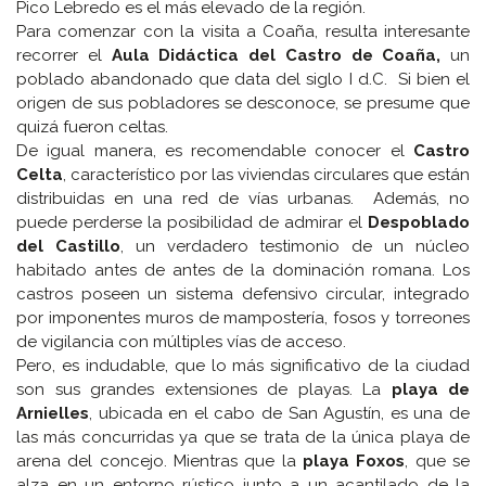
Pico Lebredo es el más elevado de la región.
Para comenzar con la visita a Coaña, resulta interesante
recorrer el
Aula Didáctica del Castro de Coaña,
un
poblado abandonado que data del siglo I d.C. Si bien el
origen de sus pobladores se desconoce, se presume que
quizá fueron celtas.
De igual manera, es recomendable conocer el
Castro
Celta
, característico por las viviendas circulares que están
distribuidas en una red de vías urbanas. Además, no
puede perderse la posibilidad de admirar el
Despoblado
del Castillo
, un verdadero testimonio de un núcleo
habitado antes de antes de la dominación romana. Los
castros poseen un sistema defensivo circular, integrado
por imponentes muros de mampostería, fosos y torreones
de vigilancia con múltiples vías de acceso.
Pero, es indudable, que lo más significativo de la ciudad
son sus grandes extensiones de playas. La
playa de
Arnielles
, ubicada en el cabo de San Agustín, es una de
las más concurridas ya que se trata de la única playa de
arena del concejo. Mientras que la
playa Foxos
, que se
alza en un entorno rústico junto a un acantilado de la