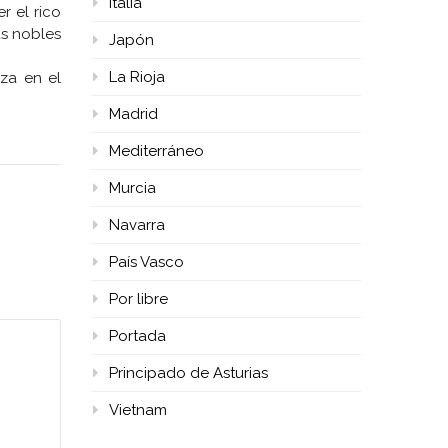
Italia
r el rico
as nobles
Japón
La Rioja
iza en el
Madrid
Mediterráneo
Murcia
Navarra
País Vasco
Por libre
Portada
Principado de Asturias
Vietnam