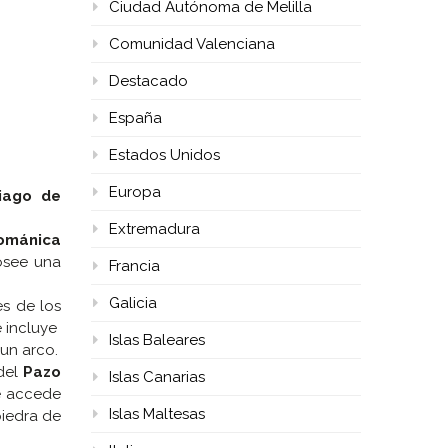
Ciudad Autónoma de Melilla
Comunidad Valenciana
Destacado
España
Estados Unidos
Europa
iago de
Extremadura
románica
posee una
Francia
Galicia
s de los
e incluye
Islas Baleares
 un arco.
 del
Pazo
Islas Canarias
se accede
Islas Maltesas
piedra de