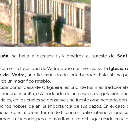
ruña
, se halla a escasos 15 kilómetros al sureste de
Sant
acan en la localidad de Vedra podemos mencionar la
Iglesia 
ia de Vedra,
una fiel muestra del arte barroco. Esta última 
e de un magnífico retablo.
da como Casa de Ortigueira, es uno de los más tradicionale
pto por una muralla, está rodeado de una espesa vegetación qu
ñoriales, en los cuales se conserva una fuente ornamentada con
uchos nobles, de ahí la importancia de sus pazos. En el caso
orial construida en forma de L, con un patio interno al que 
rnan su fachada, pero lo más llamativo del lugar reside en la 