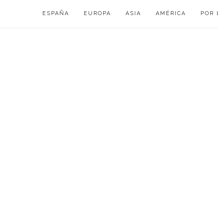
Skip
ESPAÑA
EUROPA
ASIA
AMÉRICA
POR 
to
content
VIAJAR DE ESP