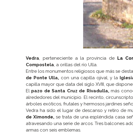
Vedra
, perteneciente a la provincia de
La Co
Compostela
, a orillas del río Ulla.
Entre los monumentos religiosos que más se dest
de Ponte Ulla,
con una capilla ojival, y la
Igles
capilla mayor que data del siglo XVIII, que dispon
El
pazo de Santa Cruz de Rivadulla,
más conoci
alrededores del municipio. El recinto, circunscri
árboles exóticos, frutales y hermosos jardines se
Vedra ha sido el lugar de descanso y retiro de m
de Ximonde,
se trata de una espléndida casa señ
atravesando una serie de arcos. Tres balcones ado
armas con seis emblemas.