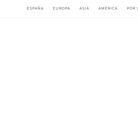
Skip
ESPAÑA
EUROPA
ASIA
AMÉRICA
POR 
to
content
VIAJAR DE ESP