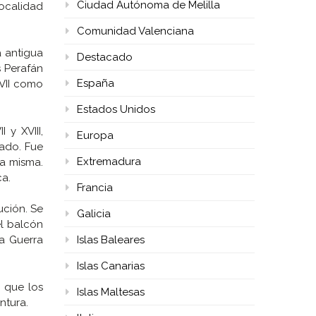
Ciudad Autónoma de Melilla
localidad
Comunidad Valenciana
a antigua
Destacado
s Perafán
España
XVII como
Estados Unidos
 y XVIII,
Europa
nado. Fue
Extremadura
la misma.
ca.
Francia
ución. Se
Galicia
el balcón
la Guerra
Islas Baleares
Islas Canarias
a que los
Islas Maltesas
ntura.