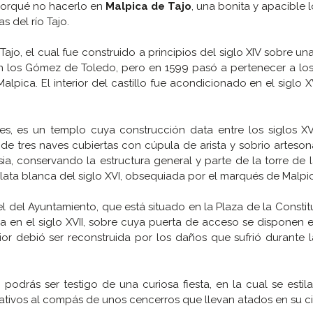
porqué no hacerlo en
Malpica de Tajo
, una bonita y apacible 
las del río Tajo.
 Tajo, el cual fue construido a principios del siglo XIV sobre un
eron los Gómez de Toledo, pero en 1599 pasó a pertenecer a lo
alpica. El interior del castillo fue acondicionado en el siglo 
es, es un templo cuya construcción data entre los siglos XVII
 de tres naves cubiertas con cúpula de arista y sobrio arteso
sia, conservando la estructura general y parte de la torre de 
lata blanca del siglo XVI, obsequiada por el marqués de Malpi
s el del Ayuntamiento, que está situado en la Plaza de la Constit
a en el siglo XVII, sobre cuya puerta de acceso se disponen 
erior debió ser reconstruida por los daños que sufrió durante 
podrás ser testigo de una curiosa fiesta, en la cual se estil
ativos al compás de unos cencerros que llevan atados en su ci